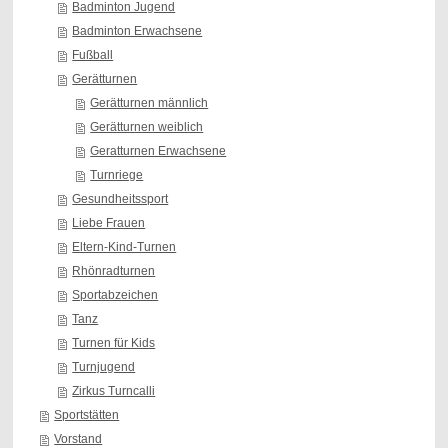
Badminton Jugend
Badminton Erwachsene
Fußball
Gerätturnen
Gerätturnen männlich
Gerätturnen weiblich
Geratturnen Erwachsene
Turnriege
Gesundheitssport
Liebe Frauen
Eltern-Kind-Turnen
Rhönradturnen
Sportabzeichen
Tanz
Turnen für Kids
Turnjugend
Zirkus Turncalli
Sportstätten
Vorstand