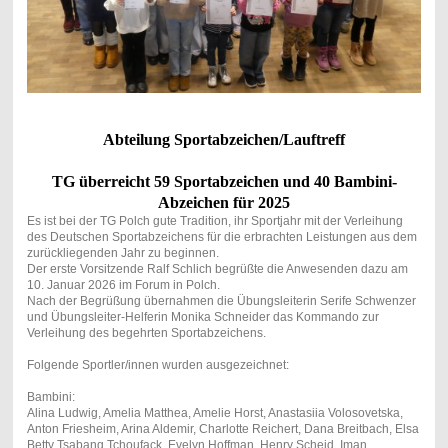
Abteilung Sportabzeichen/Lauftreff
TG überreicht 59 Sportabzeichen und 40 Bambini-
Abzeichen für 2025
Es ist bei der TG Polch gute Tradition, ihr Sportjahr mit der Verleihung
des Deutschen Sportabzeichens für die erbrachten Leistungen aus dem
zurückliegenden Jahr zu beginnen.
Der erste Vorsitzende Ralf Schlich begrüßte die Anwesenden dazu am
10. Januar 2026 im Forum in Polch.
Nach der Begrüßung übernahmen die Übungsleiterin Serife Schwenzer
und Übungsleiter-Helferin Monika Schneider das Kommando zur
Verleihung des begehrten Sportabzeichens.
Folgende Sportler/innen wurden ausgezeichnet:
Bambini:
Alina Ludwig, Amelia Matthea, Amelie Horst, Anastasiia Volosovetska,
Anton Friesheim, Arina Aldemir, Charlotte Reichert, Dana Breitbach, Elsa
Betty Tsabang Tchoufack, Evelyn Hoffman, Henry Scheid, Iman