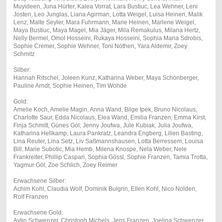
Muyideen, Juna Hürter, Kalea Vorrat, Lara Bustiuc, Lea Wehner, Leni
Josten, Leo Junglas, Liana Agirman, Lotta Weigel, Luisa Heinen, Malik
Lenz, Malte Seyler, Mara Fuhrmann, Marie Heinen, Marlene Weigel,
Maya Bustiuc, Maya Magel, Mia Jäger, Mila Remakulus, Milana Hertz,
Nelly Bermel, Omol Hosseini, Rukaya Hosseini, Sophia Maria Sdrobis,
Sophie Cremer, Sophie Wehner, Toni Nöthen, Yara Aldemir, Zoey
Schmitz
Silber:
Hannah Ritschel, Joleen Kunz, Katharina Weber, Maya Schönberger,
Pauline Arndt, Sophie Heinen, Tim Wohde
Gold:
Amelie Koch, Amelie Magin, Anna Wand, Bilge Ipek, Bruno Nicolaus,
Charlotte Saur, Edda Nicolaus, Elea Wand, Emilia Franzen, Emma Kirst,
Finja Schmitt, Günes Göl, Jenny Joufwa, Jule Kubiak, Julia Joufwa,
Katharina Hellkamp, Laura Pankratz, Leandra Engberg, Lilien Basting,
Lina Reuter, Lina Setz, Liv Saßmannshausen, Lotta Berressem, Louisa
Bill, Marie Subotic, Mia Hemb, Milena Knospe, Nela Weber, Nele
Frankreiter, Phillip Caspari, Sophia Gössl, Sophie Franzen, Tamia Trotta,
Yagmur Göl, Zoe Schlich, Zoey Reimer
Erwachsene Silber:
Achim Kohl, Claudia Wolf, Dominik Bulgrin, Ellen Kohl, Nico Nolden,
Rolf Franzen
Erwachsene Gold:
Aylin Schwenzer, Christoph Michels, Jens Franzen, Joelina Schwenzer,