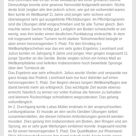
Demzufolge konnte eine gewisse Nervosität festgestellt werden. Nichts
desto trotz zeigten alle drei jedoch schon, wie gut sie vorbereitet waren.
Ben turnte im Wettkampf 11 Jahre und jünger sehr sichere und
überwiegend sehr gut ausgeführte Pflichtübungen. Im Pflichtprogramm
sind die Übungen strikt vorgeschrieben und für alle Turner gleich. Ben
machte seine Sache richtig gut. Lediglich am Boden schwächelte er ein
wenig, was ihm leider einen deutlichen Punktabzug einbrachte. In dem
mit insgesamt sieben Turnern recht starken Teilnehmerfeld belegte er
aber einen hervorragenden 5. Platz. Für den Einstieg ins
Wettkampfgeschehen war das ein sehr gutes Ergebnis. Leonhard und
Julius turnten im Jahrgang 9 Jahre und jünger. Hier gingen insgesamt 11
junge Sportler an die Geräte. Beide zeigten schon ein hohes Maß an
Wettkampfstärke und lieferten insbesondere hoch bewertete Sprünge
über den Turnbock ab.
Das Ergebnis war sehr erfreulich. Julius wurde Vierter und verpasste nur
ganz knapp das Podest. Leonhard kam nur kurz dahinter auf einen
hervorragenden 5. Platz. Der Beginn dieses langen Wettkampftages war
damit bereits mehr als erfolgreich. Das wichtigste Ziel wurde ebenso
erreicht. Nämlich zu lernen vor voller Kulisse die Nerven zu behalten
und kleinere Rückschläge schnellstens wegzustecken. Das gelang
vollumfänglich.
Im 2. Durchgang turnte Lukas Müller erstmals in der anspruchsvollen
Leistungsklasse. Er musste an den sechs Geräten Übungen selbst
zusammenstellen, die diesen höheren Anforderungen gerecht werden
mussten. Dies gelang ihm insbesondere am Boden, den Ringen und am
Sprung, wo er sehr gute Wertungen einfahren konnte. Insgesamt reichte
es für einen hervorragenden 5. Platz. Die Qualifikation zur Rheinland-
Pfalz-Meisterschaft gelang ihm damit jedoch nicht. Kevin turnte einen