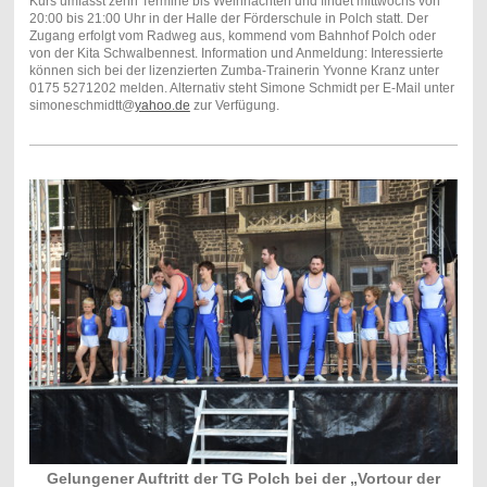
Kurs umfasst zehn Termine bis Weihnachten und findet mittwochs von
20:00 bis 21:00 Uhr in der Halle der Förderschule in Polch statt. Der
Zugang erfolgt vom Radweg aus, kommend vom Bahnhof Polch oder
von der Kita Schwalbennest. Information und Anmeldung: Interessierte
können sich bei der lizenzierten Zumba-Trainerin Yvonne Kranz unter
0175 5271202 melden. Alternativ steht Simone Schmidt per E-Mail unter
simoneschmidtt@
yahoo.de
zur Verfügung.
Gelungener Auftritt der TG Polch bei der „Vortour der