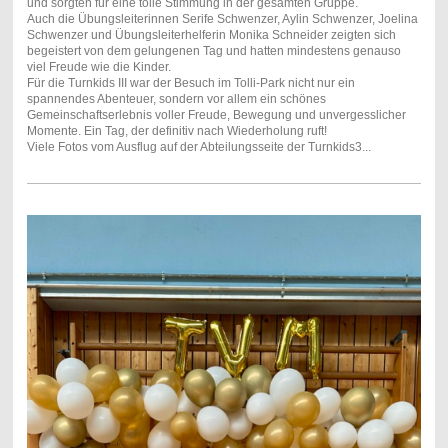
und sorgten für eine tolle Stimmung in der gesamten Gruppe.
Auch die Übungsleiterinnen Serife Schwenzer, Aylin Schwenzer, Joelina
Schwenzer und Übungsleiterhelferin Monika Schneider zeigten sich
begeistert von dem gelungenen Tag und hatten mindestens genauso
viel Freude wie die Kinder.
Für die Turnkids III war der Besuch im Tolli-Park nicht nur ein
spannendes Abenteuer, sondern vor allem ein schönes
Gemeinschaftserlebnis voller Freude, Bewegung und unvergesslicher
Momente. Ein Tag, der definitiv nach Wiederholung ruft!
Viele Fotos vom Ausflug auf der Abteilungsseite der Turnkids3...