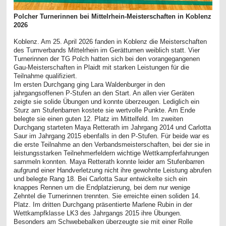
Polcher Turnerinnen bei Mittelrhein-Meisterschaften in Koblenz
2026
Koblenz. Am 25. April 2026 fanden in Koblenz die Meisterschaften
des Turnverbands Mittelrhein im Gerätturnen weiblich statt. Vier
Turnerinnen der TG Polch hatten sich bei den vorangegangenen
Gau-Meisterschaften in Plaidt mit starken Leistungen für die
Teilnahme qualifiziert.
Im ersten Durchgang ging Lara Waldenburger in den
jahrgangsoffenen P-Stufen an den Start. An allen vier Geräten
zeigte sie solide Übungen und konnte überzeugen. Lediglich ein
Sturz am Stufenbarren kostete sie wertvolle Punkte. Am Ende
belegte sie einen guten 12. Platz im Mittelfeld. Im zweiten
Durchgang starteten Maya Retterath im Jahrgang 2014 und Carlotta
Saur im Jahrgang 2015 ebenfalls in den P-Stufen. Für beide war es
die erste Teilnahme an den Verbandsmeisterschaften, bei der sie in
leistungsstarken Teilnehmerfeldern wichtige Wettkampferfahrungen
sammeln konnten. Maya Retterath konnte leider am Stufenbarren
aufgrund einer Handverletzung nicht ihre gewohnte Leistung abrufen
und belegte Rang 18. Bei Carlotta Saur entwickelte sich ein
knappes Rennen um die Endplatzierung, bei dem nur wenige
Zehntel die Turnerinnen trennten. Sie erreichte einen soliden 14.
Platz. Im dritten Durchgang präsentierte Marlene Rubin in der
Wettkampfklasse LK3 des Jahrgangs 2015 ihre Übungen.
Besonders am Schwebebalken überzeugte sie mit einer Rolle