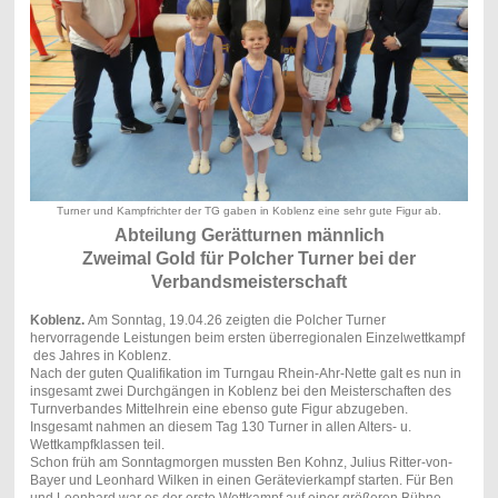
Turner und Kampfrichter der TG gaben in Koblenz eine sehr gute Figur ab.
Abteilung Gerätturnen männlich
Zweimal Gold für Polcher Turner bei der
Verbandsmeisterschaft
Koblenz.
Am Sonntag, 19.04.26 zeigten die Polcher Turner
hervorragende Leistungen beim ersten überregionalen Einzelwettkampf
des Jahres in Koblenz.
Nach der guten Qualifikation im Turngau Rhein-Ahr-Nette galt es nun in
insgesamt zwei Durchgängen in Koblenz bei den Meisterschaften des
Turnverbandes Mittelhrein eine ebenso gute Figur abzugeben.
Insgesamt nahmen an diesem Tag 130 Turner in allen Alters- u.
Wettkampfklassen teil.
Schon früh am Sonntagmorgen mussten Ben Kohnz, Julius Ritter-von-
Bayer und Leonhard Wilken in einen Gerätevierkampf starten. Für Ben
und Leonhard war es der erste Wettkampf auf einer größeren Bühne.