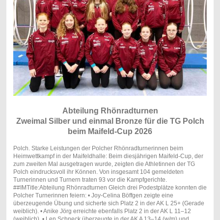
Abteilung Rhönradturnen
Zweimal Silber und einmal Bronze für die TG Polch
beim Maifeld-Cup 2026
Polch. Starke Leistungen der Polcher Rhönradturnerinnen beim
Heimwettkampf in der Maifeldhalle: Beim diesjährigen Maifeld-Cup, der
zum zweiten Mal ausgetragen wurde, zeigten die Athletinnen der TG
Polch eindrucksvoll ihr Können. Von insgesamt 104 gemeldeten
Turnerinnen und Turnern traten 93 vor die Kampfgerichte.
##IMTitle:Abteilung Rhönradturnen Gleich drei Podestplätze konnten die
Polcher Turnerinnen feiern: • Joy-Celina Böffgen zeigte eine
überzeugende Übung und sicherte sich Platz 2 in der AK L 25+ (Gerade
weiblich). • Anike Jörg erreichte ebenfalls Platz 2 in der AK L 11–12
(weiblich). • Len Schneck überzeugte in der AK A 13–14 (w/m) und