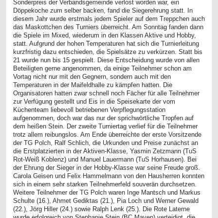
Sonderpreis der Verbandsgemeinde verlost worden war, ein
Döppekoche zum selber backen, fand die Siegerehrung statt. In
diesem Jahr wurde erstmals jedem Spieler auf dem Treppchen auch
das Maskottchen des Turniers überreicht. Am Sonntag fanden dann
die Spiele im Mixed, wiederum in den Klassen Aktive und Hobby,
statt. Aufgrund der hohen Temperaturen hat sich die Turnierleitung
kurzfristig dazu entschieden, die Spielsätze zu verkürzen. Statt bis
21 wurde nun bis 15 gespielt. Diese Entscheidung wurde von allen
Beteiligten gerne angenommen, da einige Teilnehmer schon am
Vortag nicht nur mit den Gegnern, sondern auch mit den
Temperaturen in der Maifeldhalle zu kämpfen hatten. Die
Organisatoren hatten zwar schnell noch Fächer für alle Teilnehmer
zur Verfügung gestellt und Eis in die Speisekarte der vom
Küchenteam liebevoll betriebenen Verpflegungsstation
aufgenommen, doch war das nur der sprichwörtliche Tropfen auf
dem heißen Stein. Der zweite Turniertag verlief für die Teilnehmer
trotz allem reibungslos. Am Ende überreichte der erste Vorsitzende
der TG Polch, Ralf Schlich, die Urkunden und Preise zunächst an
die Erstplatzierten in der Aktiven-Klasse, Yasmin Zetzmann (TuS
Rot-Weiß Koblenz) und Manuel Lauermann (TuS Horhausen). Bei
der Ehrung der Sieger in der Hobby-Klasse war seine Freude groß.
Carola Geisen und Felix Hammelmann von den Hausherren konnten
sich in einem sehr starken Teilnehmerfeld souverän durchsetzen.
Weitere Teilnehmer der TG Polch waren Inge Mantsch und Markus
Schulte (16.), Ahmet Gediktas (21.), Pia Loch und Werner Gewald
(22.), Jörg Hiller (24.) sowie Ralph Lenk (25.). Die Rote Laterne
wurde erfolgreich von Stephanie Stein (BC Mayen) verteidigt, die