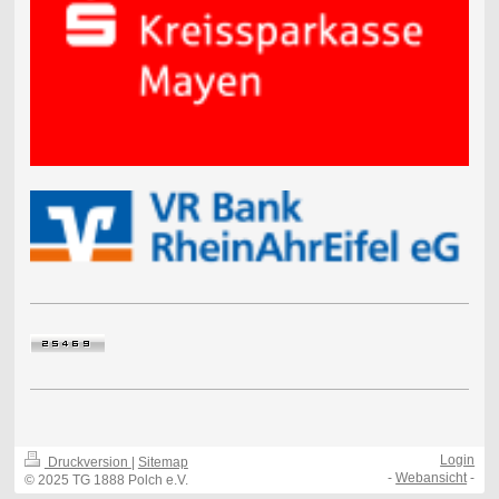
Login
Druckversion
|
Sitemap
-
Webansicht
-
© 2025 TG 1888 Polch e.V.