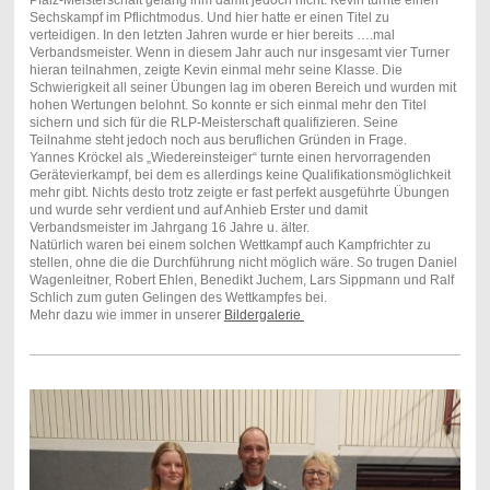
Sechskampf im Pflichtmodus. Und hier hatte er einen Titel zu
verteidigen. In den letzten Jahren wurde er hier bereits ….mal
Verbandsmeister. Wenn in diesem Jahr auch nur insgesamt vier Turner
hieran teilnahmen, zeigte Kevin einmal mehr seine Klasse. Die
Schwierigkeit all seiner Übungen lag im oberen Bereich und wurden mit
hohen Wertungen belohnt. So konnte er sich einmal mehr den Titel
sichern und sich für die RLP-Meisterschaft qualifizieren. Seine
Teilnahme steht jedoch noch aus beruflichen Gründen in Frage.
Yannes Kröckel als „Wiedereinsteiger“ turnte einen hervorragenden
Gerätevierkampf, bei dem es allerdings keine Qualifikationsmöglichkeit
mehr gibt. Nichts desto trotz zeigte er fast perfekt ausgeführte Übungen
und wurde sehr verdient und auf Anhieb Erster und damit
Verbandsmeister im Jahrgang 16 Jahre u. älter.
Natürlich waren bei einem solchen Wettkampf auch Kampfrichter zu
stellen, ohne die die Durchführung nicht möglich wäre. So trugen Daniel
Wagenleitner, Robert Ehlen, Benedikt Juchem, Lars Sippmann und Ralf
Schlich zum guten Gelingen des Wettkampfes bei.
Mehr dazu wie immer in unserer
Bildergalerie