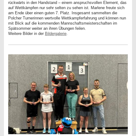
rückwärts in den Handstand – einem anspruchsvollen Element, das
auf Wettkämpfen nur sehr selten zu sehen ist. Marlene freute sich
am Ende über einen guten 7. Platz. Insgesamt sammelten die
Polcher Turnerinnen wertvolle Wettkampferfahrung und können nun
mit Blick auf die kommenden Mannschaftsmeisterschaften im
Spätsommer weiter an ihren Übungen feilen.
Weitere Bilder in der
Bildergalerie
.