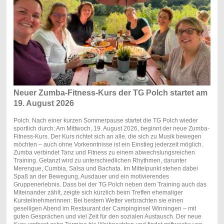
Neuer Zumba-Fitness-Kurs der TG Polch startet am
19. August 2026
Polch. Nach einer kurzen Sommerpause startet die TG Polch wieder
sportlich durch: Am Mittwoch, 19. August 2026, beginnt der neue Zumba-
Fitness-Kurs. Der Kurs richtet sich an alle, die sich zu Musik bewegen
möchten – auch ohne Vorkenntnisse ist ein Einstieg jederzeit möglich.
Zumba verbindet Tanz und Fitness zu einem abwechslungsreichen
Training. Getanzt wird zu unterschiedlichen Rhythmen, darunter
Merengue, Cumbia, Salsa und Bachata. Im Mittelpunkt stehen dabei
Spaß an der Bewegung, Ausdauer und ein motivierendes
Gruppenerlebnis. Dass bei der TG Polch neben dem Training auch das
Miteinander zählt, zeigte sich kürzlich beim Treffen ehemaliger
Kursteilnehmerinnen: Bei bestem Wetter verbrachten sie einen
geselligen Abend im Restaurant der Campinginsel Winningen – mit
guten Gesprächen und viel Zeit für den sozialen Austausch. Der neue