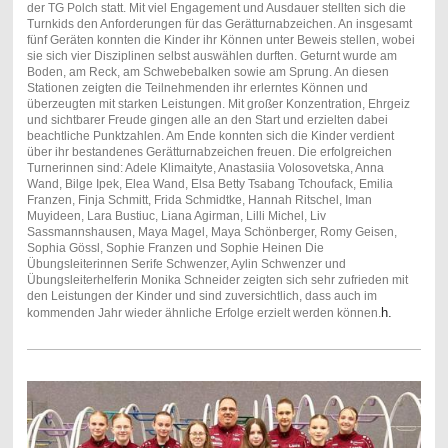
der TG Polch statt. Mit viel Engagement und Ausdauer stellten sich die
Turnkids den Anforderungen für das Gerätturnabzeichen. An insgesamt
fünf Geräten konnten die Kinder ihr Können unter Beweis stellen, wobei
sie sich vier Disziplinen selbst auswählen durften. Geturnt wurde am
Boden, am Reck, am Schwebebalken sowie am Sprung. An diesen
Stationen zeigten die Teilnehmenden ihr erlerntes Können und
überzeugten mit starken Leistungen. Mit großer Konzentration, Ehrgeiz
und sichtbarer Freude gingen alle an den Start und erzielten dabei
beachtliche Punktzahlen. Am Ende konnten sich die Kinder verdient
über ihr bestandenes Gerätturnabzeichen freuen. Die erfolgreichen
Turnerinnen sind: Adele Klimaityte, Anastasiia Volosovetska, Anna
Wand, Bilge Ipek, Elea Wand, Elsa Betty Tsabang Tchoufack, Emilia
Franzen, Finja Schmitt, Frida Schmidtke, Hannah Ritschel, Iman
Muyideen, Lara Bustiuc, Liana Agirman, Lilli Michel, Liv
Sassmannshausen, Maya Magel, Maya Schönberger, Romy Geisen,
Sophia Gössl, Sophie Franzen und Sophie Heinen Die
Übungsleiterinnen Serife Schwenzer, Aylin Schwenzer und
Übungsleiterhelferin Monika Schneider zeigten sich sehr zufrieden mit
den Leistungen der Kinder und sind zuversichtlich, dass auch im
h.
kommenden Jahr wieder ähnliche Erfolge erzielt werden können.