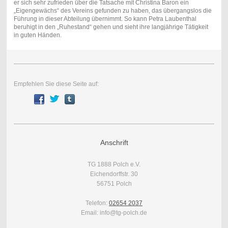
er sich sehr zufrieden über die Tatsache mit Christina Baron ein
„Eigengewächs“ des Vereins gefunden zu haben, das übergangslos die
Führung in dieser Abteilung übernimmt. So kann Petra Laubenthal
beruhigt in den „Ruhestand“ gehen und sieht ihre langjährige Tätigkeit
in guten Händen.
Empfehlen Sie diese Seite auf:
Anschrift
TG 1888 Polch e.V.
Eichendorffstr. 30
56751 Polch
Telefon:
02654 2037
Email: info@tg-polch.de