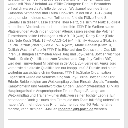
wurde mit Platz 3 belohnt. ##IMTitle:Gelungene Debüts Besonders
erfreulich waren die Auftritte der beiden Wettkampfneulinge Sinja
Katharina Schmechel und Laura Lipowska. In der AK A 11–12 (w/m)
belegten sie in einem starken Teilnehmerfeld die Plätze 7 und 8.
Ebenfalls in dieser Klasse startete Thea Reitz, die sich mit Platz 10 direkt
hinter ihren Vereinskameradinnen einreihte. ##IMTitle:Weitere starke
Platzierungen Auch in den übrigen Altersklassen zeigten die Polcher
Turnerinnen solide Leistungen: • AK A 9–10 (w/m): Romy Reitz (Platz
18), Nele Koch (Platz 19) • AK A 13–14 (w/m): Emily Huppertz (Platz 8),
Felicia Tetzlaff (Platz 9) • AK A 15–16 (w/m): Marie Daheim (Platz 8),
Delilah Wachall (Platz 9) ##IMTitle:Blick auf den Deutschland-Cup Mit
ihren Leistungen sammelten Anike Jörg und Joy-Celina Böffgen wichtige
Punkte für die Qualifikation zum Deutschland-Cup. Joy-Celina Böffgen
wird den Turnverband Mittelrhein in der AK L 25+ vertreten. Anike Jörg
verpasste die direkte Qualifikation nur knapp um 0,2 Punkte und bleibt
weiterhin aussichtsreich im Rennen. ##IMTitle:Starke Organisation
Organisiert wurde die Veranstaltung von Joy-Celina Böffgen und Dirk
Erbele. Beide zeigten am Wettkampftag vollen Einsatz: Joy als Turnerin,
Kampfrichterin und Verantwortliche für den Kampfrichtereinsatz, Dirk als
Hauptorganisator, Ansprechpartner für alle Fragen/Belange am
Wettkampftag und Trainer – unterstützt von seiner Tochter Leonie. Ein
besonderer Dank gilt auch den Eltern, die das Team tatkräftig unterstützt
haben. Wer mehr über das Rhönradturnen bei der TG Polch erfahren
möchte, kann sich per E-Mail an
rhoenrad@tg-polch.de
wenden.