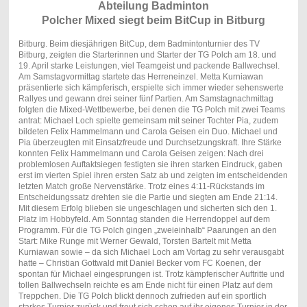
Abteilung Badminton
Polcher Mixed siegt beim BitCup in Bitburg
Bitburg. Beim diesjährigen BitCup, dem Badmintonturnier des TV
Bitburg, zeigten die Starterinnen und Starter der TG Polch am 18. und
19. April starke Leistungen, viel Teamgeist und packende Ballwechsel.
Am Samstagvormittag startete das Herreneinzel. Metta Kurniawan
präsentierte sich kämpferisch, erspielte sich immer wieder sehenswerte
Rallyes und gewann drei seiner fünf Partien. Am Samstagnachmittag
folgten die Mixed-Wettbewerbe, bei denen die TG Polch mit zwei Teams
antrat: Michael Loch spielte gemeinsam mit seiner Tochter Pia, zudem
bildeten Felix Hammelmann und Carola Geisen ein Duo. Michael und
Pia überzeugten mit Einsatzfreude und Durchsetzungskraft. Ihre Stärke
konnten Felix Hammelmann und Carola Geisen zeigen: Nach drei
problemlosen Auftaktsiegen festigten sie ihren starken Eindruck, gaben
erst im vierten Spiel ihren ersten Satz ab und zeigten im entscheidenden
letzten Match große Nervenstärke. Trotz eines 4:11-Rückstands im
Entscheidungssatz drehten sie die Partie und siegten am Ende 21:14.
Mit diesem Erfolg blieben sie ungeschlagen und sicherten sich den 1.
Platz im Hobbyfeld. Am Sonntag standen die Herrendoppel auf dem
Programm. Für die TG Polch gingen „zweieinhalb“ Paarungen an den
Start: Mike Runge mit Werner Gewald, Torsten Bartelt mit Metta
Kurniawan sowie – da sich Michael Loch am Vortag zu sehr verausgabt
hatte – Christian Gottwald mit Daniel Becker vom FC Koenen, der
spontan für Michael eingesprungen ist. Trotz kämpferischer Auftritte und
tollen Ballwechseln reichte es am Ende nicht für einen Platz auf dem
Treppchen. Die TG Polch blickt dennoch zufrieden auf ein sportlich
starkes Turnier zurück und freut sich schon auf ihr eigenes Turnier in der