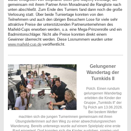
gemeinsam mit ihrem Partner Amin Moradmand die Rangliste nach
unten abschließt. Zum Ende des Turniers fand dann noch die große
Verlosung statt. Über beide Turniertage konnten von den
Teilnehmern und auch den übrigen Besuchern Lose für viele sehr
attraktive Preise der unterstützenden Partnerunternehmen des
Maifeld-Cups erworben werden, u.a. eine Mega-Prinzenrolle und ein
Badmintonschläger. Nicht alle Preise konnten direkt einem
Gewinner überreicht werden. Diese Losnummern wurden unter
www.maifeld-cup.de
veröffentlicht.
Gelungener
Wandertag der
Turnkids II
Polch. Einen rundum
gelungenen Wandertag
erlebten die Kinder der
Gruppe „Turnkids II“ der
Tg Polch am 13.06.2026.
Bei bestem Wetter
machten sich die jungen Turnerinnen gemeinsam mit ihren
Übungsleiterinnen auf den Weg zu einer abwechslungsreichen
Wanderung. Bereits unterwegs wurde auf einem Spielplatz eine erste
Rast eingelegt. Dort konnten sich die Kinder austoben, spielen und