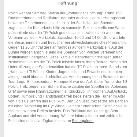
Hoffnung“
Polch war am Samstag Station der „Vortour der Hoffnung“. Rund 160
Radfahrerinnen und Radfahrer, darunter auch aus dem Leistungssport
bekannte Teilnehmende, machten in der Stadt Halt, um Spenden
zugunsten der Kinderkrebshilfe zu sammeln. Bei sommerlichem Wetter
präsentierte sich die TG Polch gemeinsam mit zahlreichen weiteren
Vereinen auf dem Marktplatz. Zwischen 10.00 und 14.00 Uhr erwartete
die Besucherinnen und Besucher ein abwechslungsreiches Programm.
Gegen 11.20 Uhr traf der Fahrradtross auf dem Marktplatz ein. Auf der
Bühne wurden anschließend die Spenden von Polcher Vereinen und
Institutionen übergeben. Dabei kam ein stattlicher fünfstelliger Betrag
zusammen – auch die TG Polch leistete hierzu ihren Beitrag. Neben der
Unterstützung der Spendenaktion lud die TG Polch an ihrem Stand zum
„Handstand-TÜV“ ein: Kinder, Jugendliche und Erwachsene konnten
altersgerecht üben und erhielten als Anerkennung einen Button mit dem
Tour-Logo. Ein besonderer Höhepunkt war der Auftritt der Turner der TG
Polch. Trotz begrenzter Bühnenfläche zeigten die Sportler der Abteilung
GTM sowie eine Rhönradturnerin eindrucksvoll ihr Können. Auf Airtrack,
Boden, Turnpilz und Handstandbarren begeisterten die Turner im Alter
von 7 bis 61 Jahren das Publikum. Den Schlusspunkt setzte Joy Böffgen
mit einer Darbietung im Cyr Wheel – einem turnerischen Gerät, das aus
einem einzelnen Reifen besteht. Das Publikum dankte mit großem
Applaus und viel Anerkennung. Weitere Informationen und zahlreiche
Fotos sind online verfügbar in unserer
Bildergalerie
.