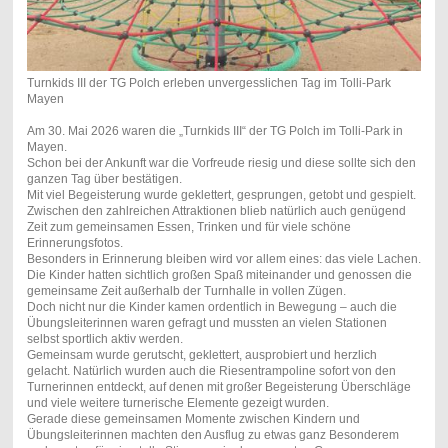
Turnkids III der TG Polch erleben unvergesslichen Tag im Tolli-Park
Mayen
Am 30. Mai 2026 waren die „Turnkids III“ der TG Polch im Tolli-Park in
Mayen.
Schon bei der Ankunft war die Vorfreude riesig und diese sollte sich den
ganzen Tag über bestätigen.
Mit viel Begeisterung wurde geklettert, gesprungen, getobt und gespielt.
Zwischen den zahlreichen Attraktionen blieb natürlich auch genügend
Zeit zum gemeinsamen Essen, Trinken und für viele schöne
Erinnerungsfotos.
Besonders in Erinnerung bleiben wird vor allem eines: das viele Lachen.
Die Kinder hatten sichtlich großen Spaß miteinander und genossen die
gemeinsame Zeit außerhalb der Turnhalle in vollen Zügen.
Doch nicht nur die Kinder kamen ordentlich in Bewegung – auch die
Übungsleiterinnen waren gefragt und mussten an vielen Stationen
selbst sportlich aktiv werden.
Gemeinsam wurde gerutscht, geklettert, ausprobiert und herzlich
gelacht. Natürlich wurden auch die Riesentrampoline sofort von den
Turnerinnen entdeckt, auf denen mit großer Begeisterung Überschläge
und viele weitere turnerische Elemente gezeigt wurden.
Gerade diese gemeinsamen Momente zwischen Kindern und
Übungsleiterinnen machten den Ausflug zu etwas ganz Besonderem