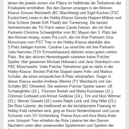
denen die jeweils ersten vier Plätze im Halbfinale die Teilnehmer der
Finalspiele ermittelten. Bei den Damen errangen in der Aktiven-
Klasse Simone Weisbarth (BC Wachtberg) und Sigid Kücken (TSC
Euskirchen) sowie in der Hobby-Klasse Giesela Hoppen-Möbius und
Sina Scherer (beide DJK Plaidt) den Turniersieg. Die besten
Vertreterinnen der TG Polch waren Carola Geisen, die mit ihrer
Partnerin Christina Schweighöfer vom BC Mayen den 3. Platz bei
den Aktiven errang, sowie Pia Loch, die mit ihrer Partnerin Sina
Mossmann vom PST Trier in der Hobby-Klasse ebenfalls den
3.Platz belegen konnte. Caroline Lau erreichte mit ihre Partnerin
Julia Hammes (TSV Emmelshausen) dahinter einen guten vierten
Platz. Bei den aktiven Herrendoppeln starteten keine Polcher
Spieler. Hier gewannen Michael Holowacz und Jens Steinbach vom
PBC Münchweiler. Viele Polcher Teilnehmer gab es dafür in der
Hobby-Klasse. Bestes Polcher Doppel waren Felix und Markus
Schulte, die einen erstaunlichen 8.Platz erkämpften. Sieger in
dieser Klasse wurden Andreas Werner (TV Wiesbach) und Jan
Schäfer (BC Ottweiler). Die weiteren Polcher Spieler waren: Ulf
Schweighöfer (10.), Thorsten Bartelt und Metta Kurniawan (11.),
Christian Gottwald und Ahmet Gediktas (14.), Tim und Nick Wittmer
(15.), Werner Gewald (18.) sowie Ralph Lenk und Jörg Hiller (23.).
Die Rote Laterne, die traditionell an die letztplatzierte Paarung im
Hobby-Feld verliehen wird, ging an Kevin Nordershäuser und Lucas
Schuster vom SV Ochtendung. Prerna Arya und Aina Maria Ando
vom Unisport Trier erhielten die Rote Laterne bei den Damen.
Nachdem unter allen anwesenden Spielerinnen und Spielern der