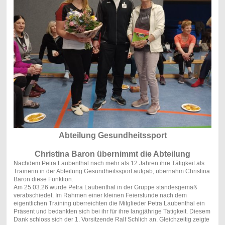
Abteilung Gesundheitssport
Christina Baron übernimmt die Abteilung
Nachdem Petra Laubenthal nach mehr als 12 Jahren ihre Tätigkeit als
Trainerin in der Abteilung Gesundheitssport aufgab, übernahm Christina
Baron diese Funktion.
Am 25.03.26 wurde Petra Laubenthal in der Gruppe standesgemäß
verabschiedet. Im Rahmen einer kleinen Feierstunde nach dem
eigentlichen Training überreichten die Mitglieder Petra Laubenthal ein
Präsent und bedankten sich bei ihr für ihre langjährige Tätigkeit. Diesem
Dank schloss sich der 1. Vorsitzende Ralf Schlich an. Gleichzeitig zeigte