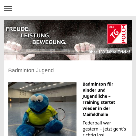
...über 130 Jahre Erfolg!
Badminton Jugend
Badminton für
Kinder und
Jugendliche –
Training startet
wieder in der
Maifeldhalle
Federball war
gestern – jetzt geht´s
richtig los!