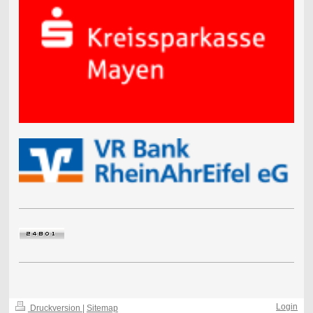
Login
Druckversion
|
Sitemap