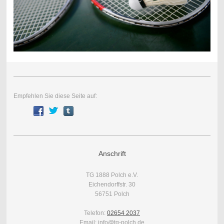
Empfehlen Sie diese Seite auf:
Anschrift
TG 1888 Polch e.V.
Eichendorffstr. 30
56751 Polch
Telefon:
02654 2037
Email: info@tg-polch.de