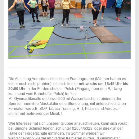
Die Abteilung Aerobic ist eine kleine Frauengruppe (Männer haben es
leider noch nicht probiert), die sich immer
mittwochs um 18:45 Uhr bis
20:00 Uhr
in der Förderschule in Polch (Eingang über den Radweg
kommend vom Bahnhof in Polch) treffen.
Mit Gymnastikmatte und zwei 500 ml Wasserflaschen trainieren die
Sportlerinnen ihre Muskulatur eine Stunde lang, mit unterschiedlichen
Formaten wie z.B. BOP, Tabata Training, HIIT, Pilates und Aerobic -
immer mit motivierender Musik !
Wer Interesse hat sich unserer Gruppe anzuschließen, kann sich vorab
bei Simone Schmidt telefonisch unter 02654/6323 oder direkt in der
Halle der Förderschule einfinden. Im Sommer werden wir
wahrscheinlich wieder im Stadion trainieren dürfen . (Gummiplatz )