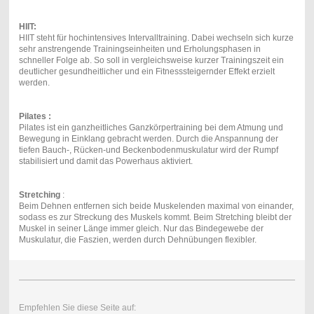
HIIT:
HIIT steht für hochintensives Intervalltraining. Dabei wechseln sich kurze
sehr anstrengende Trainingseinheiten und Erholungsphasen in
schneller Folge ab. So soll in vergleichsweise kurzer Trainingszeit ein
deutlicher gesundheitlicher und ein Fitnesssteigernder Effekt erzielt
werden.
Pilates :
Pilates ist ein ganzheitliches Ganzkörpertraining bei dem Atmung und
Bewegung in Einklang gebracht werden. Durch die Anspannung der
tiefen Bauch-, Rücken-und Beckenbodenmuskulatur wird der Rumpf
stabilisiert und damit das Powerhaus aktiviert.
Stretching
:
Beim Dehnen entfernen sich beide Muskelenden maximal von einander,
sodass es zur Streckung des Muskels kommt. Beim Stretching bleibt der
Muskel in seiner Länge immer gleich. Nur das Bindegewebe der
Muskulatur, die Faszien, werden durch Dehnübungen flexibler.
Empfehlen Sie diese Seite auf: