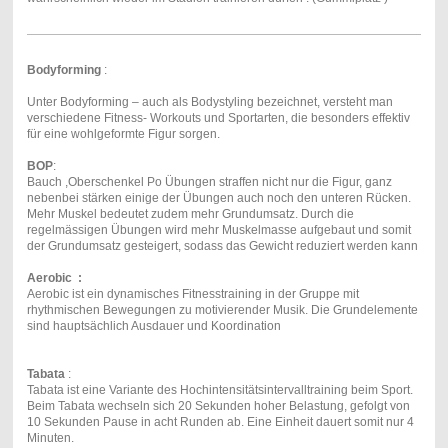
Bodyforming
:
Unter Bodyforming – auch als Bodystyling bezeichnet, versteht man
verschiedene Fitness- Workouts und Sportarten, die besonders effektiv
für eine wohlgeformte Figur sorgen.
BOP
:
Bauch ,Oberschenkel Po Übungen straffen nicht nur die Figur, ganz
nebenbei stärken einige der Übungen auch noch den unteren Rücken.
Mehr Muskel bedeutet zudem mehr Grundumsatz. Durch die
regelmässigen Übungen wird mehr Muskelmasse aufgebaut und somit
der Grundumsatz gesteigert, sodass das Gewicht reduziert werden kann
Aerobic :
Aerobic ist ein dynamisches Fitnesstraining in der Gruppe mit
rhythmischen Bewegungen zu motivierender Musik. Die Grundelemente
sind hauptsächlich Ausdauer und Koordination
Tabata
:
Tabata ist eine Variante des Hochintensitätsintervalltraining beim Sport.
Beim Tabata wechseln sich 20 Sekunden hoher Belastung, gefolgt von
10 Sekunden Pause in acht Runden ab. Eine Einheit dauert somit nur 4
Minuten.